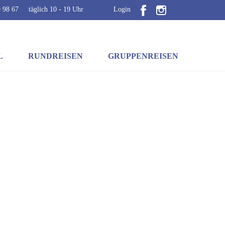
 98 67
täglich 10 - 19 Uhr
Login
L
RUNDREISEN
GRUPPENREISEN
zu den Angeboten