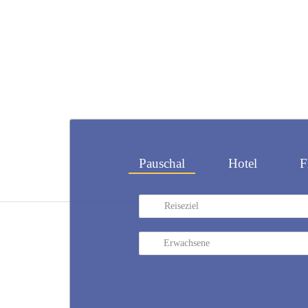
Pauschal
Hotel
F
Reiseziel
Erwachsene