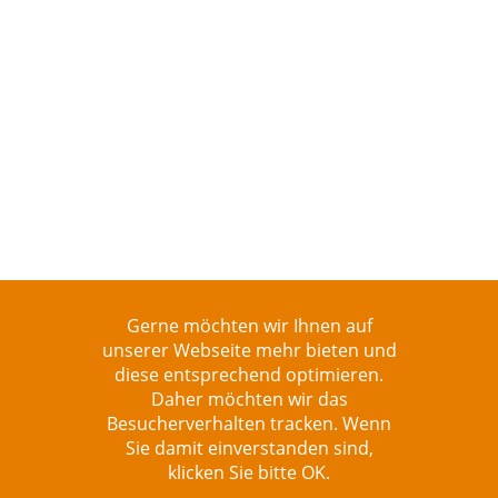
Gerne möchten wir Ihnen auf
unserer Webseite mehr bieten und
diese entsprechend optimieren.
Daher möchten wir das
NEW YORK – URLAUB IN DER
Besucherverhalten tracken. Wenn
STADT, DIE NIEMALS
Sie damit einverstanden sind,
klicken Sie bitte OK.
SCHLÄFT