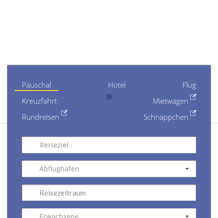
Pauschal
Hotel
Flug
Kreuzfahrt
Mietwagen
Rundreisen
Schnäppchen
Reiseziel
Abflughafen
Erwachsene